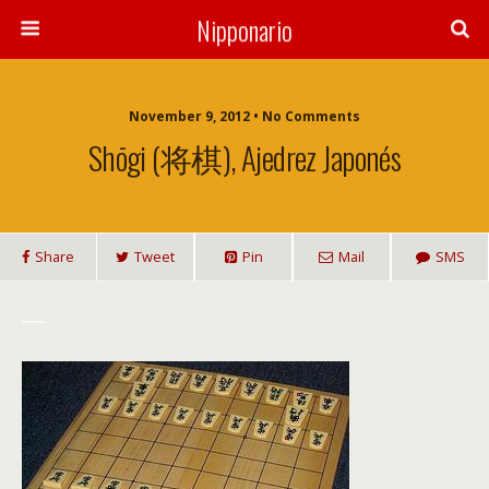
Nipponario
November 9, 2012 • No Comments
Shōgi (将棋), Ajedrez Japonés
Share
Tweet
Pin
Mail
SMS
___