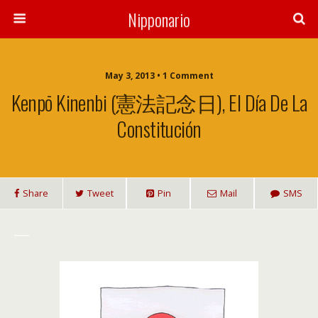
Nipponario
May 3, 2013 • 1 Comment
Kenpō Kinenbi (憲法記念日), El Día De La
Constitución
Share
Tweet
Pin
Mail
SMS
___