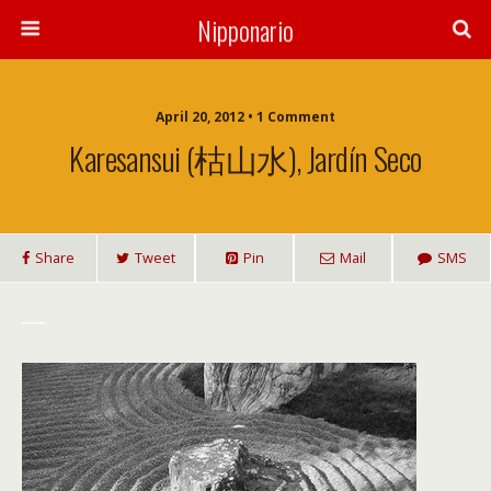
Nipponario
April 20, 2012 • 1 Comment
Karesansui (枯山水), Jardín Seco
Share
Tweet
Pin
Mail
SMS
___