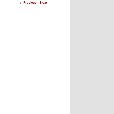
Post
←
Previous
Next
→
navigation