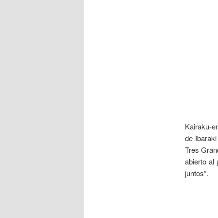
___
Kairaku-e
de Ibarak
Tres Gran
abierto al
juntos”.
___