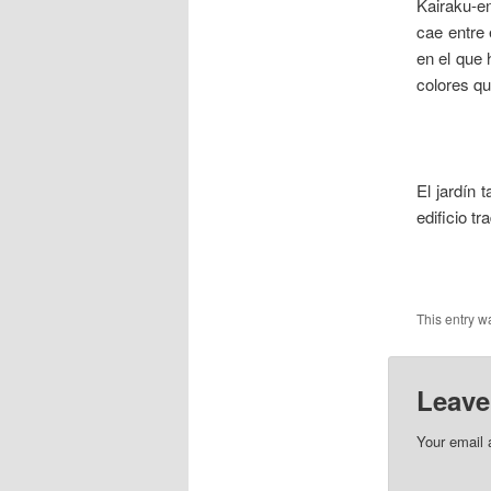
Kairaku-en
cae entre 
en el que 
colores qu
___
El jardín
edificio t
___
This entry w
Leave
Your email 