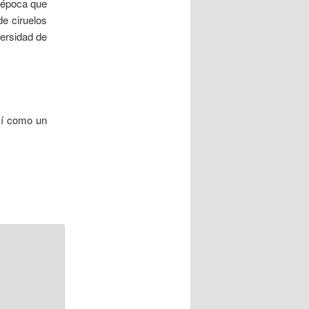
a época que
de ciruelos
versidad de
.
sí como un