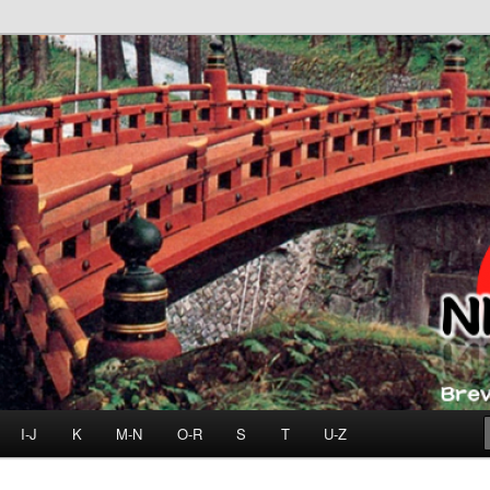
I-J
K
M-N
O-R
S
T
U-Z