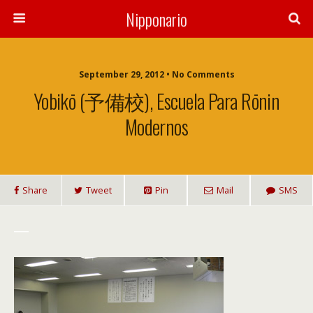
Nipponario
September 29, 2012 • No Comments
Yobikō (予備校), Escuela Para Rōnin
Modernos
Share
Tweet
Pin
Mail
SMS
___