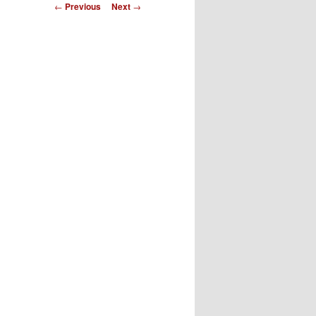
Post
←
Previous
Next
→
navigation