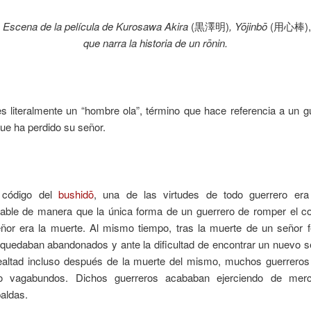
Escena de la película de Kurosawa Akira
(黒澤明)
, Yōjinbō
(用心棒),
que narra la historia de un rōnin.
___
s literalmente un “hombre ola”, término que hace referencia a un g
ue ha perdido su señor.
 código del
bushidō
, una de las virtudes de todo guerrero era 
table de manera que la única forma de un guerrero de romper el 
ñor era la muerte. Al mismo tiempo, tras la muerte de un señor f
quedaban abandonados y ante la dificultad de encontrar un nuevo s
ealtad incluso después de la muerte del mismo, muchos guerrero
 o vagabundos. Dichos guerreros acababan ejerciendo de merc
aldas.