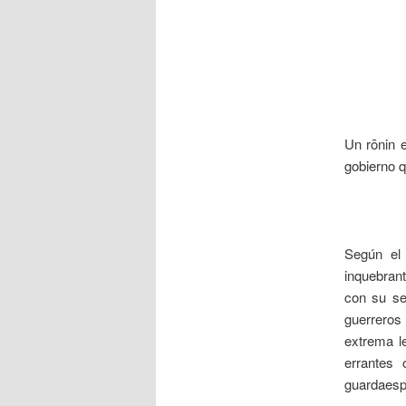
Un rōnin e
gobierno q
___
Según el
inquebran
con su se
guerreros 
extrema l
errantes
guardaesp