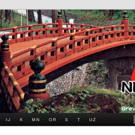
I-J
K
M-N
O-R
S
T
U-Z