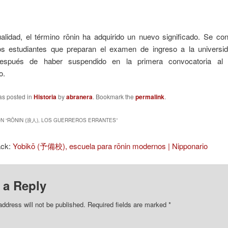
ualidad, el término rōnin ha adquirido un nuevo significado. Se c
los estudiantes que preparan el examen de ingreso a la universi
después de haber suspendido en la primera convocatoria al 
o.
as posted in
Historia
by
abranera
. Bookmark the
permalink
.
N “
RŌNIN (浪人), LOS GUERREROS ERRANTES
”
ack:
Yobikō (予備校), escuela para rōnin modernos | Nipponario
 a Reply
address will not be published.
Required fields are marked
*