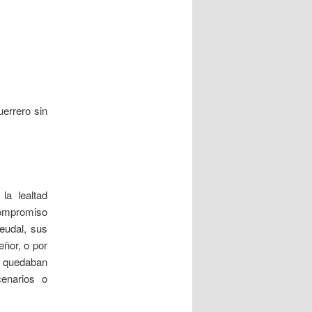
uerrero sin
la lealtad
compromiso
eudal, sus
eñor, o por
s quedaban
enarios o