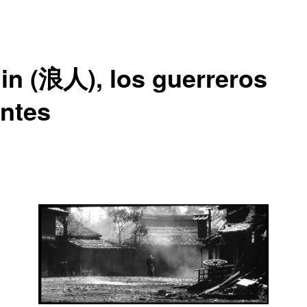
in (浪人), los guerreros
antes