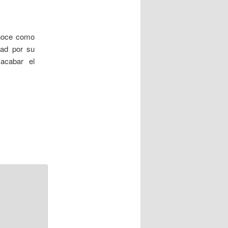
onoce como
dad por su
acabar el