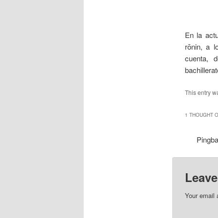
___
En la act
rōnin, a 
cuenta, 
bachillerat
This entry w
1 THOUGHT O
Pingb
Leave
Your email 