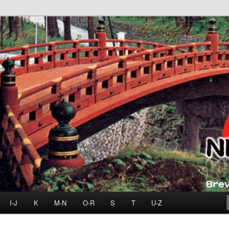
I-J
K
M-N
O-R
S
T
U-Z