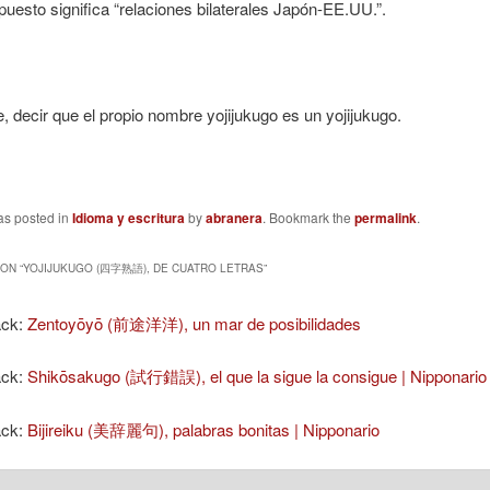
uesto significa “relaciones bilaterales Japón-EE.UU.”.
, decir que el propio nombre yojijukugo es un yojijukugo.
as posted in
Idioma y escritura
by
abranera
. Bookmark the
permalink
.
ON “
YOJIJUKUGO (四字熟語), DE CUATRO LETRAS
”
ack:
Zentoyōyō (前途洋洋), un mar de posibilidades
ack:
Shikōsakugo (試行錯誤), el que la sigue la consigue | Nipponario
ack:
Bijireiku (美辞麗句), palabras bonitas | Nipponario