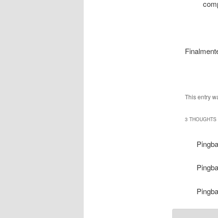
comp
___
Finalmente
___
This entry w
3 THOUGHTS 
Pingb
Pingb
Pingb