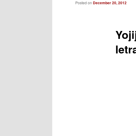
to
Posted on
December 20, 2012
primary
Yoj
content
letr
___
___