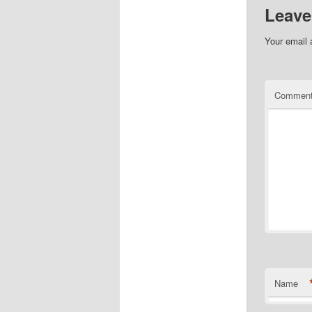
Leave
Your email 
Commen
Name