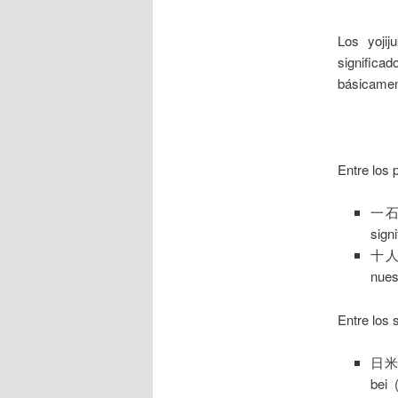
Los yoji
significa
básicament
___
Entre los 
一石二鳥
signi
十人十色
nues
Entre los
日米関係
bei