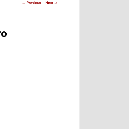
Post
←
Previous
Next
→
navigation
ro