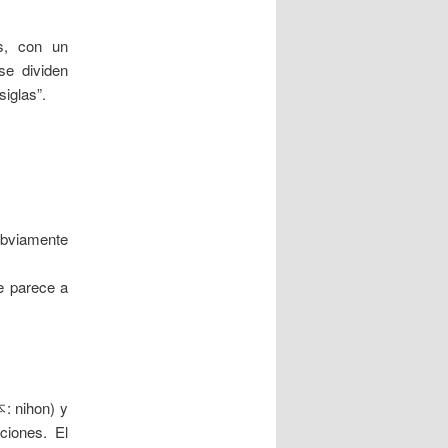
s, con un
se dividen
iglas”.
obviamente
e parece a
: nihon) y
iones. El