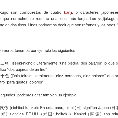
jukugo son compuestos de cuatro
kanji
, o caracteres japonese
do que normalmente resume una idea más larga. Los yojijukugo 
e en dos tipos. Unos podríamos decir que son refranes y los otros “s
primeros tenemos por ejemplo los siguientes:
 (isseki-nichō): Literalmente “una piedra, dos pájaros” lo que 
fica “dos pájaros de un tiro”.
 (jūnin-toiro): Literalmente “diez personas, diez colores” que s
tro “para gustos, colores”.
 segundos, podemos citar también un ejemplo:
 (nichibei-kankei): En esta caso, nichi (日) significa Japón (日本
 (米) significa EE.UU. (米国: beikoku). Kankei (関係) son relac