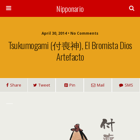
Nipponario
April 30, 2014 • No Comments
Tsukumogami (付喪神), El Bromista Dios
Artefacto
Share
Tweet
Pin
Mail
SMS
___