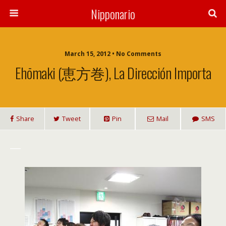
Nipponario
March 15, 2012 • No Comments
Ehōmaki (恵方巻), La Dirección Importa
Share
Tweet
Pin
Mail
SMS
___