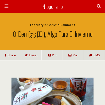
Nipponario
February 27, 2012 • 1 Comment
O-Den (お田), Algo Para El Invierno
Share
Tweet
Pin
Mail
SMS
___