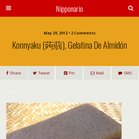
Nipponario
May 29, 2012 • 2 Comments
Konnyaku (蒟蒻), Gelatina De Almidón
Share
Tweet
Pin
Mail
SMS
___