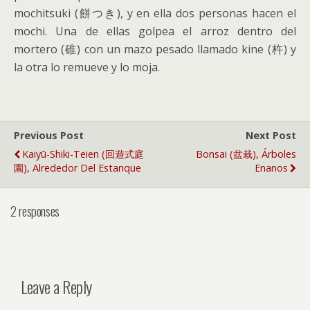
mochitsuki (餅つき), y en ella dos personas hacen el
mochi. Una de ellas golpea el arroz dentro del
mortero (碓) con un mazo pesado llamado kine (杵) y
la otra lo remueve y lo moja.
Previous Post
Next Post
Kaiyū-Shiki-Teien (回遊式庭
Bonsai (盆栽), Árboles
園), Alrededor Del Estanque
Enanos
2 responses
Leave a Reply