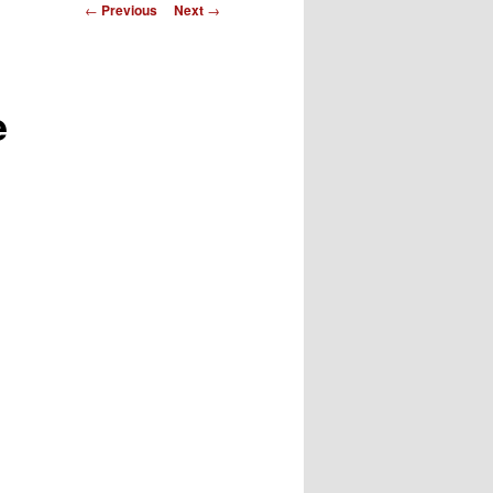
Post
←
Previous
Next
→
navigation
e