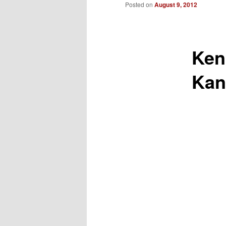
to
Posted on
August 9, 2012
primary
Ken
content
Kan
___