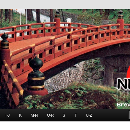
I-J
K
M-N
O-R
S
T
U-Z