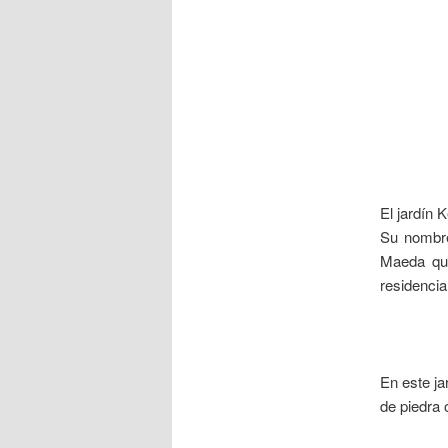
___
El jardín
Su nombre 
Maeda que
residencia
___
En este ja
de piedra