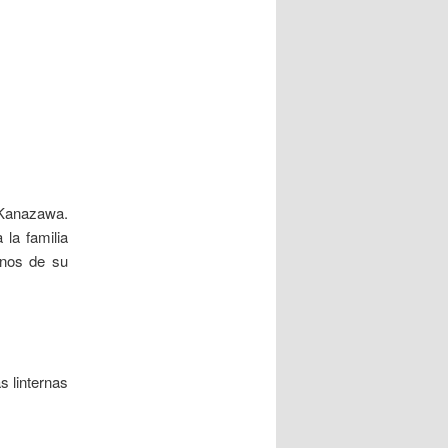
 Kanazawa.
 la familia
enos de su
s linternas