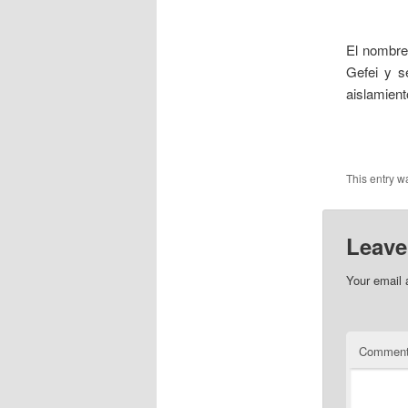
___
El nombre 
Gefei y se
aislamiento
___
This entry w
Leave
Your email 
Commen