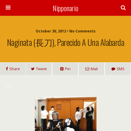
Nipponario
October 30, 2012 • No Comments
Naginata (長刀), Parecido A Una Alabarda
Share
Tweet
Pin
Mail
SMS
___