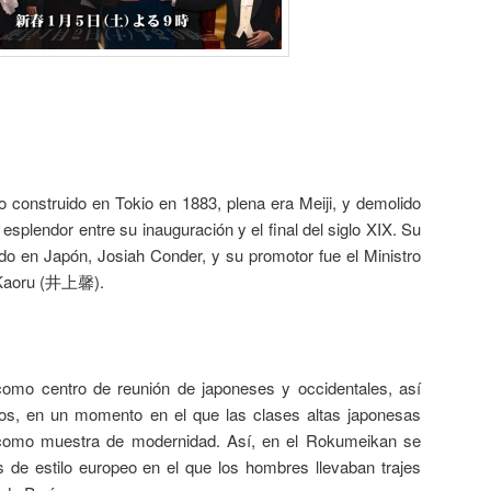
o construido en Tokio en 1883, plena era Meiji, y demolido
esplendor entre su inauguración y el final del siglo XIX. Su
ado en Japón, Josiah Conder, y su promotor fue el Ministro
e Kaoru (井上馨).
omo centro de reunión de japoneses y occidentales, así
os, en un momento en el que las clases altas japonesas
e como muestra de modernidad. Así, en el Rokumeikan se
s de estilo europeo en el que los hombres llevaban trajes