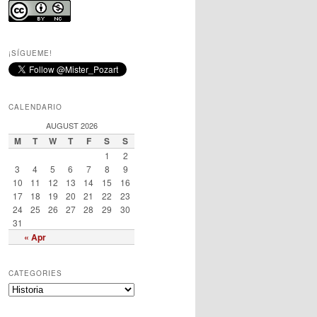
¡SÍGUEME!
CALENDARIO
AUGUST 2026
M
T
W
T
F
S
S
1
2
3
4
5
6
7
8
9
10
11
12
13
14
15
16
17
18
19
20
21
22
23
24
25
26
27
28
29
30
31
« Apr
CATEGORIES
C
a
t