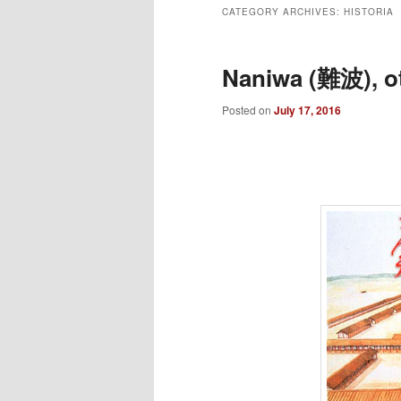
to
to
CATEGORY ARCHIVES:
HISTORIA
primary
secondary
Naniwa (難波), o
content
content
Posted on
July 17, 2016
___