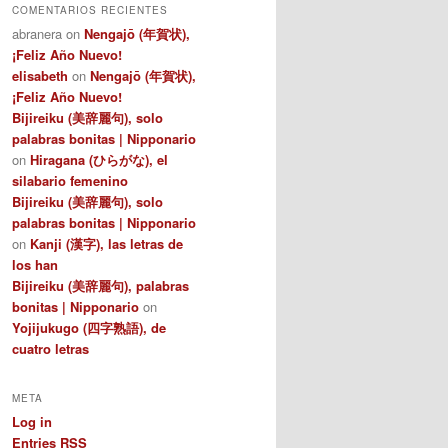
COMENTARIOS RECIENTES
e
abranera
on
Nengajō (年賀状),
g
¡Feliz Año Nuevo!
o
r
elisabeth
on
Nengajō (年賀状),
i
¡Feliz Año Nuevo!
e
Bijireiku (美辞麗句), solo
s
palabras bonitas | Nipponario
on
Hiragana (ひらがな), el
silabario femenino
Bijireiku (美辞麗句), solo
palabras bonitas | Nipponario
on
Kanji (漢字), las letras de
los han
Bijireiku (美辞麗句), palabras
bonitas | Nipponario
on
Yojijukugo (四字熟語), de
cuatro letras
META
Log in
Entries
RSS