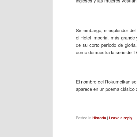
ingleses y las mujeres vestían
___
Sin embargo, el esplendor de
el Hotel Imperial, más grande 
de su corto período de glori
como demuestra la serie de TV
___
El nombre del Rokumeikan se d
aparece en un poema clásico de
___
Posted in
Historia
|
Leave a reply