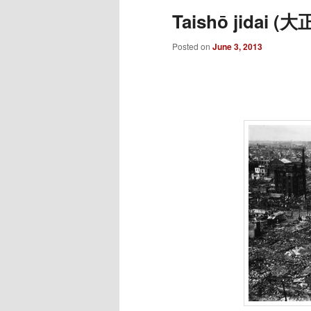
Taishō jidai (大
Posted on
June 3, 2013
___