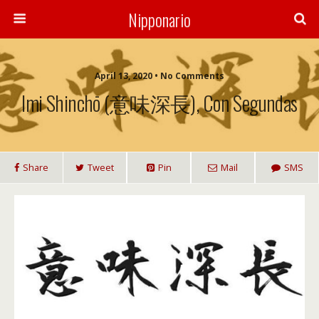
Nipponario
April 13, 2020 • No Comments
Imi Shinchō (意味深長), Con Segundas
Share
Tweet
Pin
Mail
SMS