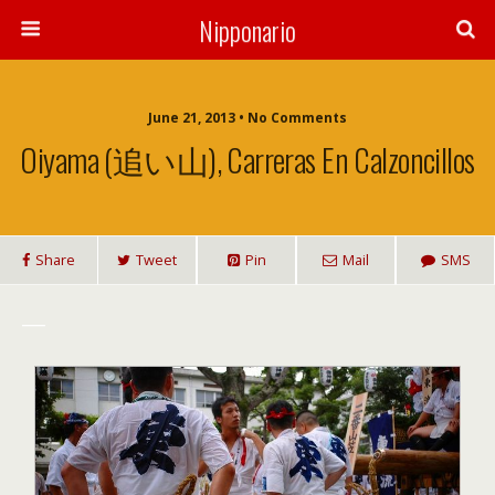
Nipponario
June 21, 2013 • No Comments
Oiyama (追い山), Carreras En Calzoncillos
Share
Tweet
Pin
Mail
SMS
___