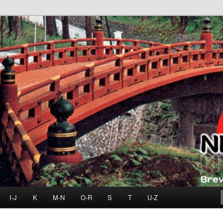
I-J
K
M-N
O-R
S
T
U-Z