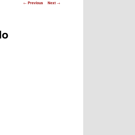
Post
←
Previous
Next
→
navigation
do