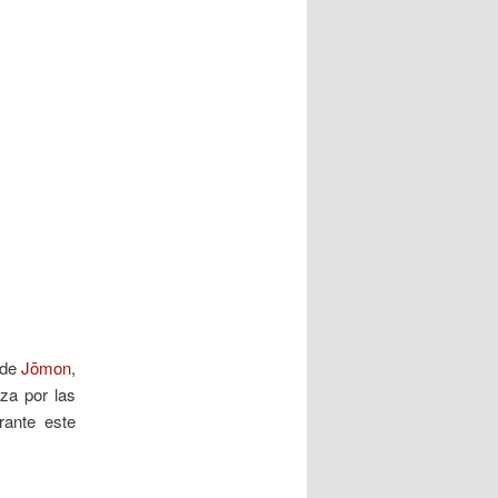
 de
Jōmon
,
iza por las
rante este