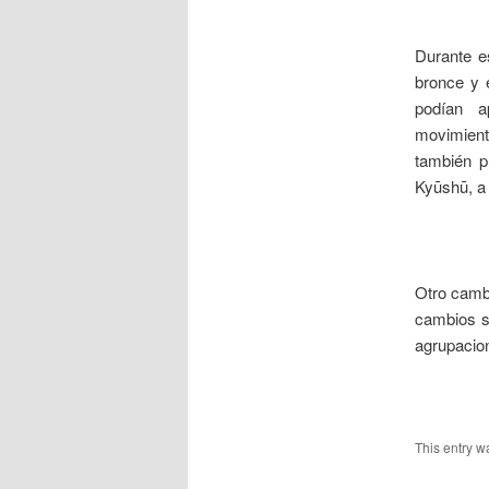
___
Durante e
bronce y 
podían a
movimient
también p
Kyūshū, a
___
Otro cambi
cambios so
agrupacio
___
This entry w