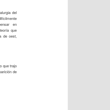
lurgia del
fícilmente
pensar en
teoría que
a de oest,
o que trajo
parición de