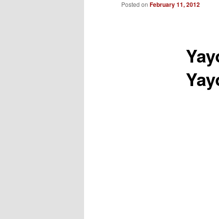
to
Posted on
February 11, 2012
primary
Yay
content
Yay
___