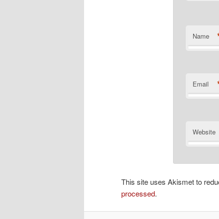
Name
Email
Website
This site uses Akismet to re
processed
.