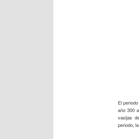
___
El periodo
año 300 a
vasijas d
periodo, l