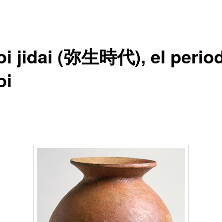
oi jidai (弥生時代), el perio
oi