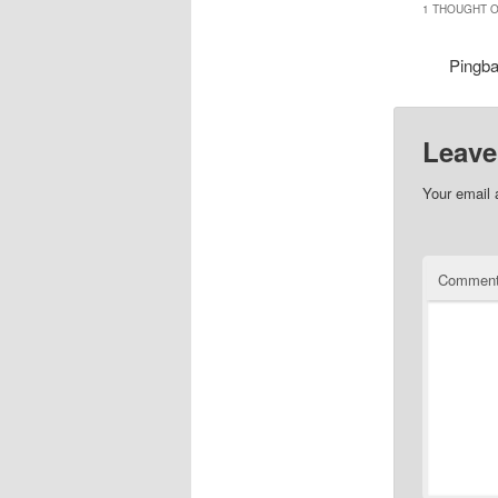
1 THOUGHT O
Pingb
Leave
Your email 
Commen