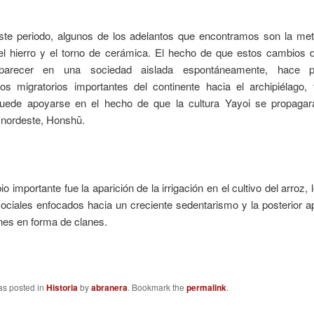
ste periodo, algunos de los adelantos que encontramos son la meta
el hierro y el torno de cerámica. El hecho de que estos cambios di
parecer en una sociedad aislada espontáneamente, hace 
os migratorios importantes del continente hacia el archipiélago, 
uede apoyarse en el hecho de que la cultura Yayoi se propagar
 nordeste, Honshū.
o importante fue la aparición de la irrigación en el cultivo del arroz, l
ciales enfocados hacia un creciente sedentarismo y la posterior a
nes en forma de clanes.
as posted in
Historia
by
abranera
. Bookmark the
permalink
.