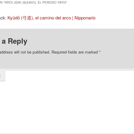
N “
YAYOI JIDAI (弥生時代), EL PERIODO YAYOI
”
ack:
Kyūdō (弓道), el camino del arco | Nipponario
 a Reply
address will not be published.
Required fields are marked
*
t